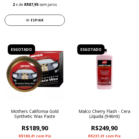
2
x de
R$87,95
sem juros
ESPIAR
ESGOTADO
ESGOTADO
Mothers California Gold
Malco Cherry Flash - Cera
Synthetic Wax Paste
Líquida (946ml)
R$189,90
R$249,90
R$180,41
com
Pix
R$237,41
com
Pix