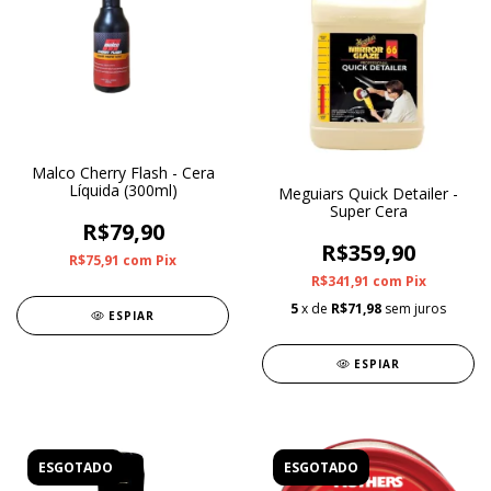
Malco Cherry Flash - Cera
Líquida (300ml)
Meguiars Quick Detailer -
Super Cera
R$79,90
R$359,90
R$75,91
com
Pix
R$341,91
com
Pix
5
x de
R$71,98
sem juros
ESPIAR
ESPIAR
ESGOTADO
ESGOTADO