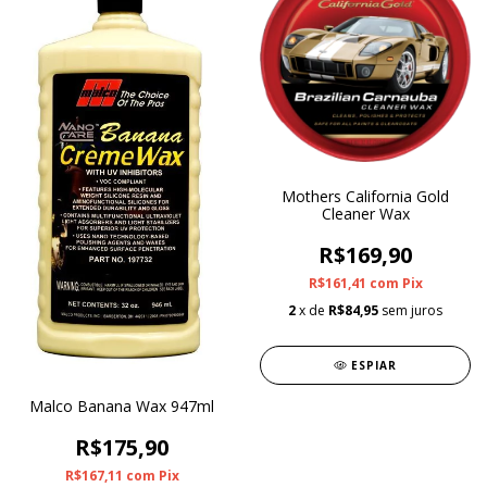
Mothers California Gold
Cleaner Wax
R$169,90
R$161,41
com
Pix
2
x de
R$84,95
sem juros
ESPIAR
Malco Banana Wax 947ml
R$175,90
R$167,11
com
Pix