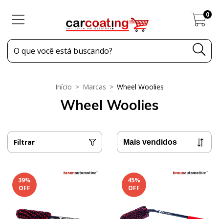
0
Início
>
Marcas
>
Wheel Woolies
Wheel Woolies
Filtrar
39
%
45
%
OFF
OFF