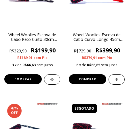
Wheel Woolies Escova de
Wheel Woolies Escova de
Cabo Reto Curto 30cm
Cabo Curvo Longo 45cm
Small
Large
R$199,90
R$399,90
R$329,90
R$729,90
R$189,91
com
Pix
R$379,91
com
Pix
3
x de
R$66,63
sem juros
6
x de
R$66,65
sem juros
47
%
ESGOTADO
OFF