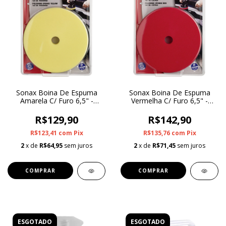
Sonax Boina De Espuma
Sonax Boina De Espuma
Amarela C/ Furo 6,5" -
Vermelha C/ Furo 6,5" -
Refino
Corte
R$129,90
R$142,90
R$123,41
com
Pix
R$135,76
com
Pix
2
x de
R$64,95
sem juros
2
x de
R$71,45
sem juros
ESGOTADO
ESGOTADO