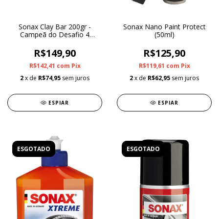
Sonax Clay Bar 200gr -
Sonax Nano Paint Protect
Campeã do Desafio 4
(50ml)
Rodas
R$149,90
R$125,90
R$142,41
com
Pix
R$119,61
com
Pix
2
x de
R$74,95
sem juros
2
x de
R$62,95
sem juros
ESPIAR
ESPIAR
ESGOTADO
ESGOTADO