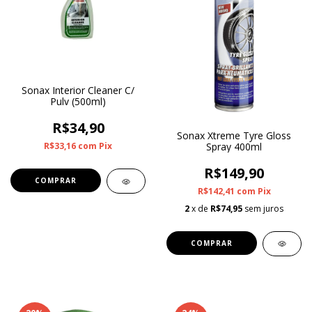
Sonax Interior Cleaner C/
Pulv (500ml)
R$34,90
Sonax Xtreme Tyre Gloss
Spray 400ml
R$33,16
com
Pix
R$149,90
R$142,41
com
Pix
2
x de
R$74,95
sem juros