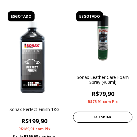
ESGOTADO
ESGOTADO
Sonax Leather Care Foam
Spray (400ml)
R$79,90
R$75,91
com
Pix
Sonax Perfect Finish 1KG
ESPIAR
R$199,90
R$189,91
com
Pix
3
x de
R$66,63
sem juros