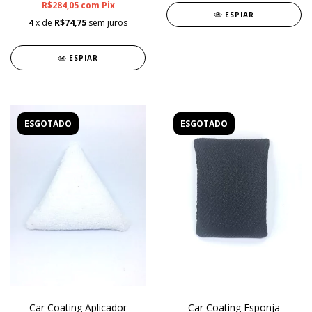
R$284,05
com
Pix
ESPIAR
4
x de
R$74,75
sem juros
ESPIAR
ESGOTADO
ESGOTADO
Car Coating Aplicador
Car Coating Esponja