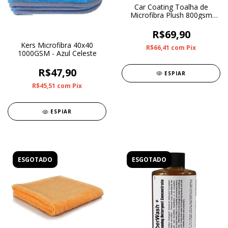
Car Coating Toalha de
Microfibra Plush 800gsm
45cm x 38cm
R$69,90
Kers Microfibra 40x40
R$66,41
com
Pix
1000GSM - Azul Celeste
R$47,90
ESPIAR
R$45,51
com
Pix
ESPIAR
ESGOTADO
ESGOTADO