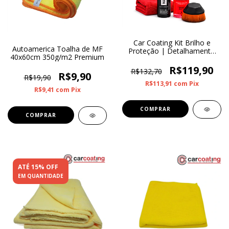
Car Coating Kit Brilho e
Autoamerica Toalha de MF
Proteção | Detalhamento
40x60cm 350g/m2 Premium
Final
R$119,90
R$132,70
R$9,90
R$19,90
R$113,91
com
Pix
R$9,41
com
Pix
ATÉ 15% OFF
EM QUANTIDADE