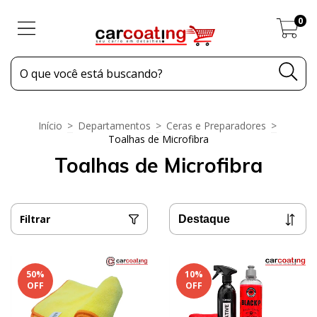
0
Início
>
Departamentos
>
Ceras e Preparadores
>
Toalhas de Microfibra
Toalhas de Microfibra
Filtrar
50
%
10
%
OFF
OFF