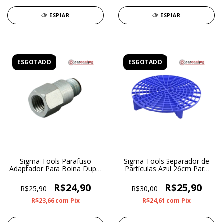
ESPIAR
ESPIAR
ESGOTADO
ESGOTADO
Sigma Tools Parafuso
Sigma Tools Separador de
Adaptador Para Boina Dupla
Partículas Azul 26cm Para
Face 5/8 x M14
Balde
R$24,90
R$25,90
R$25,90
R$30,00
R$23,66
com
Pix
R$24,61
com
Pix