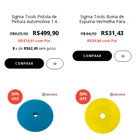
Sigma Tools Pistola de
Sigma Tools Boina de
Pintura Automotiva 1.4
Espuma Vermelha Para
HVLP 600ml SGT-3711
Roto Orbital Super Lustro 3”
R$499,90
R$31,43
R$629,90
R$44,90
R$474,91
com
Pix
R$29,86
com
Pix
8
x de
R$62,49
sem juros
30
%
30
%
OFF
OFF