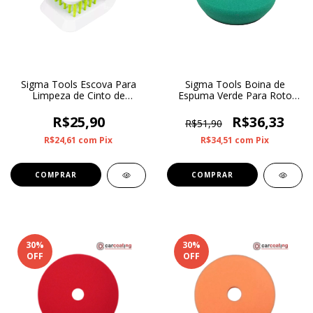
Sigma Tools Escova Para
Sigma Tools Boina de
Limpeza de Cinto de
Espuma Verde Para Roto
Segurança
Orbital Corte Pesado 3”
R$25,90
R$36,33
R$51,90
R$24,61
com
Pix
R$34,51
com
Pix
30
%
30
%
OFF
OFF