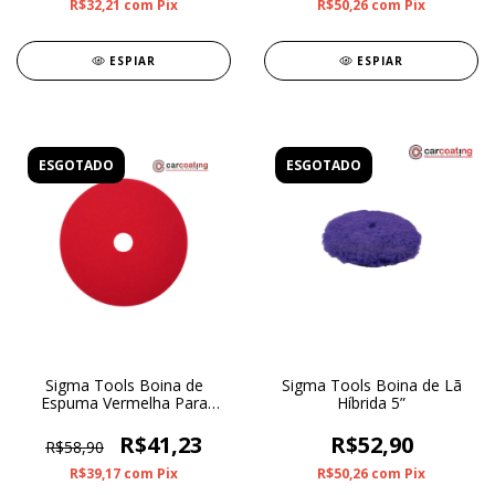
R$32,21
com
Pix
R$50,26
com
Pix
ESPIAR
ESPIAR
ESGOTADO
ESGOTADO
Sigma Tools Boina de
Sigma Tools Boina de Lã
Espuma Vermelha Para
Híbrida 5”
Roto Orbital Super Lustro 5”
R$41,23
R$52,90
R$58,90
R$39,17
com
Pix
R$50,26
com
Pix