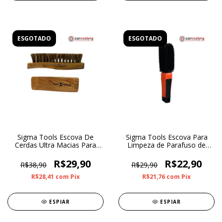
ESGOTADO
ESGOTADO
Sigma Tools Escova De
Sigma Tools Escova Para
Cerdas Ultra Macias Para
Limpeza de Parafuso de
Limpeza de Couro e Tecido
Roda
Com Cabo de Madeira
R$29,90
R$22,90
R$38,90
R$29,90
R$28,41
com
Pix
R$21,76
com
Pix
ESPIAR
ESPIAR