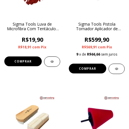
Sigma Tools Luva de
Sigma Tools Pistola
Microfibra Com Tentáculos
Tornador Aplicador de
Duplaface 1600GSM
Coating SGT-9935
R$19,90
R$599,90
R$18,91
com
Pix
R$569,91
com
Pix
9
x de
R$66,66
sem juros