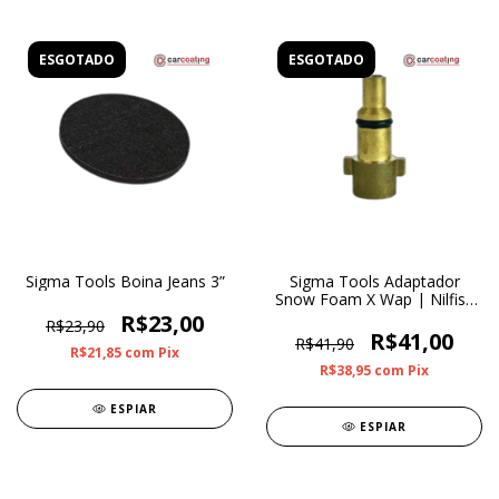
ESGOTADO
ESGOTADO
Sigma Tools Boina Jeans 3”
Sigma Tools Adaptador
Snow Foam X Wap | Nilfisk
| Kew | Alto HD
R$23,00
R$23,90
R$41,00
R$41,90
R$21,85
com
Pix
R$38,95
com
Pix
ESPIAR
ESPIAR