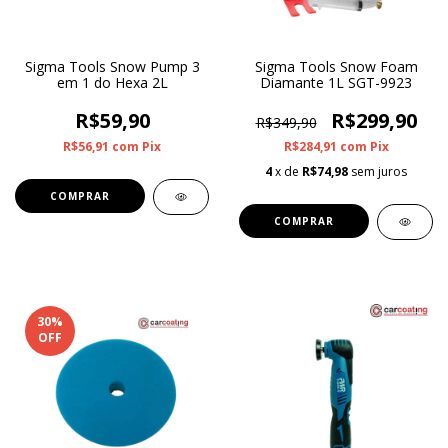
Sigma Tools Snow Pump 3
Sigma Tools Snow Foam
em 1 do Hexa 2L
Diamante 1L SGT-9923
R$59,90
R$299,90
R$349,90
R$56,91
com
Pix
R$284,91
com
Pix
4
x de
R$74,98
sem juros
30
%
OFF