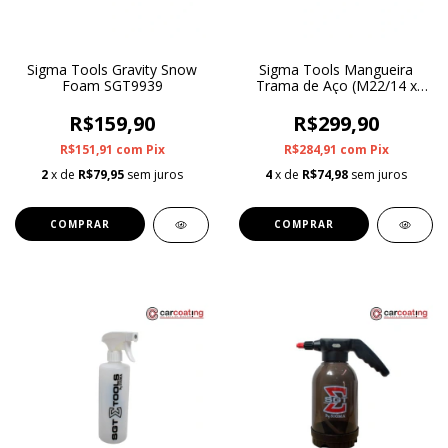
Sigma Tools Gravity Snow
Sigma Tools Mangueira
Foam SGT9939
Trama de Aço (M22/14 x
1/4) Para Lavadora de Alta
Pressao 12M
R$159,90
R$299,90
R$151,91
com
Pix
R$284,91
com
Pix
2
x de
R$79,95
sem juros
4
x de
R$74,98
sem juros