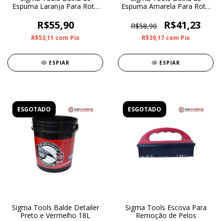
Espuma Laranja Para Roto
Espuma Amarela Para Roto
Orbital Refino 5”
Orbital Corte Médio 5”
R$55,90
R$41,23
R$58,90
R$53,11
com
Pix
R$39,17
com
Pix
ESPIAR
ESPIAR
ESGOTADO
ESGOTADO
Sigma Tools Balde Detailer
Sigma Tools Escova Para
Preto e Vermelho 18L
Remoção de Pelos