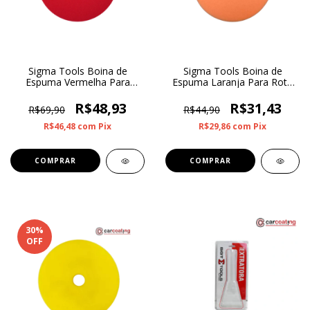
Sigma Tools Boina de
Sigma Tools Boina de
Espuma Vermelha Para
Espuma Laranja Para Roto
Roto Orbital Super Lustro 6”
Orbital Refino 3”
R$48,93
R$31,43
R$69,90
R$44,90
R$46,48
com
Pix
R$29,86
com
Pix
30
%
OFF