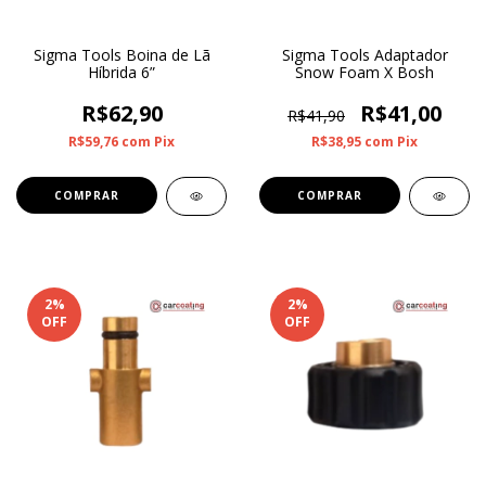
Sigma Tools Boina de Lã
Sigma Tools Adaptador
Híbrida 6”
Snow Foam X Bosh
R$62,90
R$41,00
R$41,90
R$59,76
com
Pix
R$38,95
com
Pix
2
%
2
%
OFF
OFF