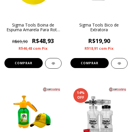
Sigma Tools Boina de
Sigma Tools Bico de
Espuma Amarela Para Roto
Extratora
Orbital Corte Médio 6”
R$48,93
R$19,90
R$69,90
R$46,48
com
Pix
R$18,91
com
Pix
14
%
OFF