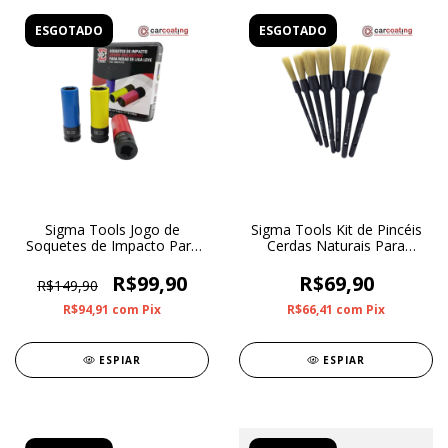
ESGOTADO
ESGOTADO
Sigma Tools Jogo de
Sigma Tools Kit de Pincéis
Soquetes de Impacto Para
Cerdas Naturais Para
Rodas de Liga Leve
Detalhamento Externo Com
7 Unidades
R$99,90
R$69,90
R$149,90
R$94,91
com
Pix
R$66,41
com
Pix
ESPIAR
ESPIAR