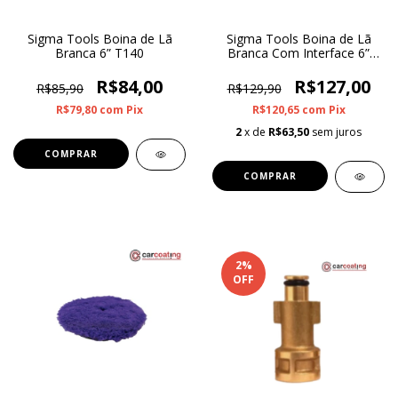
Sigma Tools Boina de Lã
Sigma Tools Boina de Lã
Branca 6” T140
Branca Com Interface 6”
T140
R$84,00
R$127,00
R$85,90
R$129,90
R$79,80
com
Pix
R$120,65
com
Pix
2
x de
R$63,50
sem juros
2
%
OFF