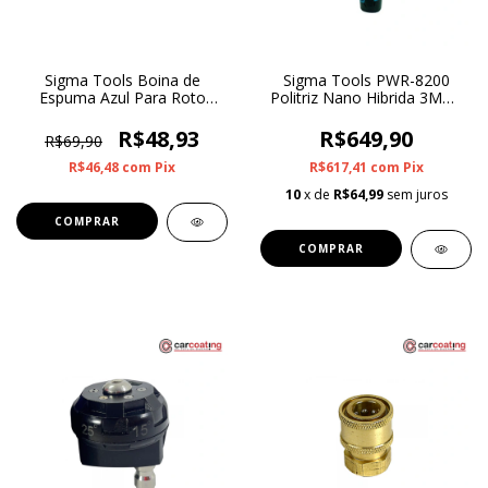
Sigma Tools Boina de
Sigma Tools PWR-8200
Espuma Azul Para Roto
Politriz Nano Hibrida 3MM-
Orbital Corte Leve 6”
12MM
R$48,93
R$649,90
R$69,90
R$46,48
com
Pix
R$617,41
com
Pix
10
x de
R$64,99
sem juros