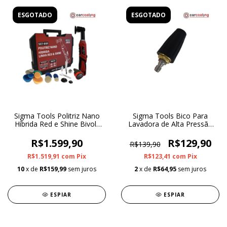
ESGOTADO
ESGOTADO
Sigma Tools Politriz Nano
Sigma Tools Bico Para
Híbrida Red e Shine Bivolt
Lavadora de Alta Pressão
300w 12v SGT-8101
4.000 PSI
R$1.599,90
R$129,90
R$139,90
R$1.519,91
com
Pix
R$123,41
com
Pix
10
x de
R$159,99
sem juros
2
x de
R$64,95
sem juros
ESPIAR
ESPIAR