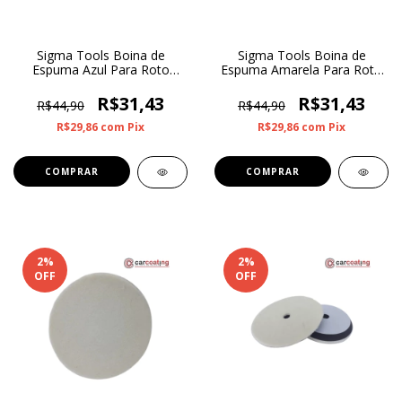
Sigma Tools Boina de
Sigma Tools Boina de
Espuma Azul Para Roto
Espuma Amarela Para Roto
Orbital Corte Leve 3”
Orbital Corte Médio 3”
R$31,43
R$31,43
R$44,90
R$44,90
R$29,86
com
Pix
R$29,86
com
Pix
2
%
2
%
OFF
OFF