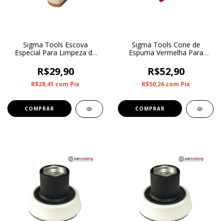
Sigma Tools Escova
Sigma Tools Cone de
Especial Para Limpeza de
Espuma Vermelha Para
Couro
Polimento de Rodas e
Cantos Macia
R$29,90
R$52,90
R$28,41
com
Pix
R$50,26
com
Pix