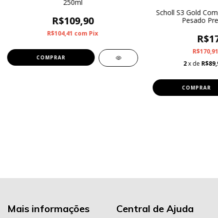
250ml
Scholl S3 Gold Com
R$109,90
Pesado Pr
R$104,41
com
Pix
R$17
R$170,9
2
x de
R$89,
Mais informações
Central de Ajuda