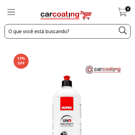
0
13
%
OFF