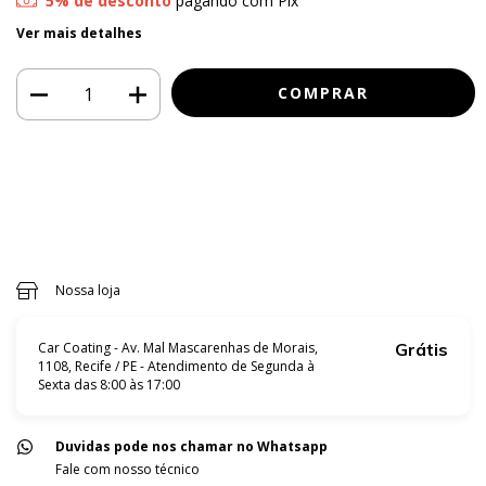
5% de desconto
pagando com Pix
Ver mais detalhes
Meios de envio
Entregas para o CEP:
ALTERAR CEP
CALCULAR
Faça login
e use seus dados de entrega
Não sei meu CEP
Nossa loja
Car Coating - Av. Mal Mascarenhas de Morais,
Grátis
1108, Recife / PE - Atendimento de Segunda à
Sexta das 8:00 às 17:00
Duvidas pode nos chamar no Whatsapp
Fale com nosso técnico